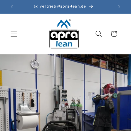
Direkt
✉️ vertrieb@apra-lean.de
zum
Inhalt
Warenkorb