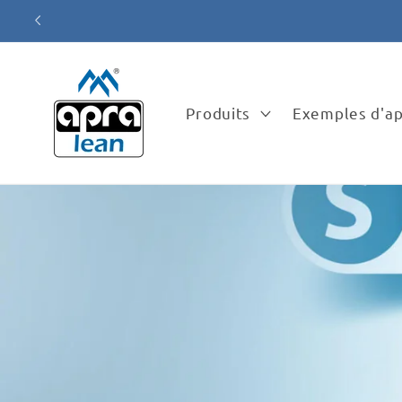
et
passer
au
contenu
Produits
Exemples d'ap