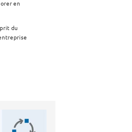
iorer en
prit du
entreprise