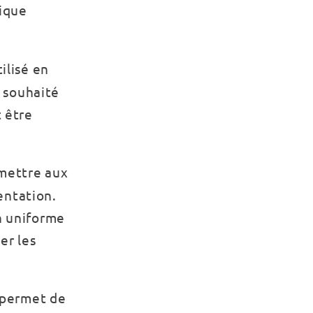
rique
ilisé en
 souhaité
t être
rmettre aux
entation.
on uniforme
er les
e permet de