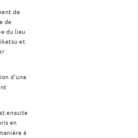
ment de
me de
ée du lieu
eiketsu et
er
tion d'une
ent
est ensuite
pris en
 manière à