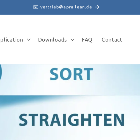
✉️ vertrieb@apra-lean.de
plication
Downloads
FAQ
Contact