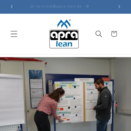
et
✉️ vertrieb@apra-lean.de
passer
au
contenu
Panier