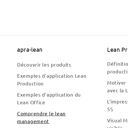
apra-lean
Lean P
Définiti
Découvrir les produits
product
Exemples d'application Lean
Motiver 
Production
avec la 
Exemples d'application du
L'impres
Lean Office
5S
Comprendre le lean
Visual 
management
visible