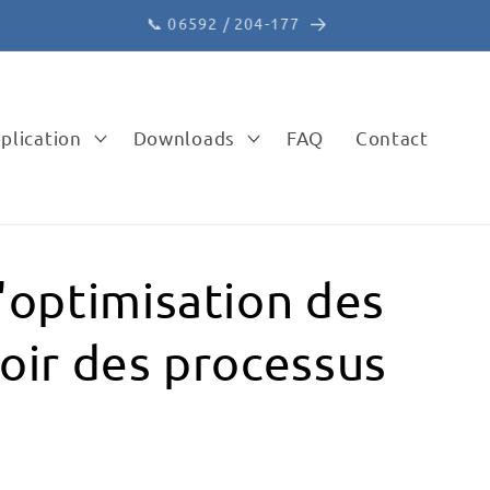
✉️ vertrieb@apra-lean.de
plication
Downloads
FAQ
Contact
'optimisation des
oir des processus