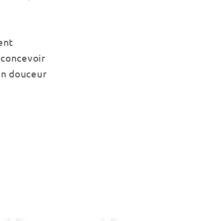
ent
 concevoir
(en douceur