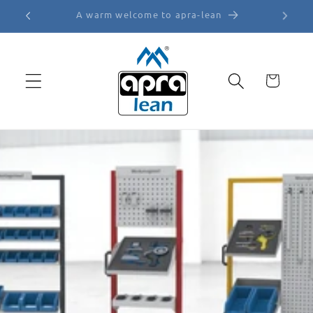
Skip to
✉️ vertrieb@apra-lean.de
content
Cart