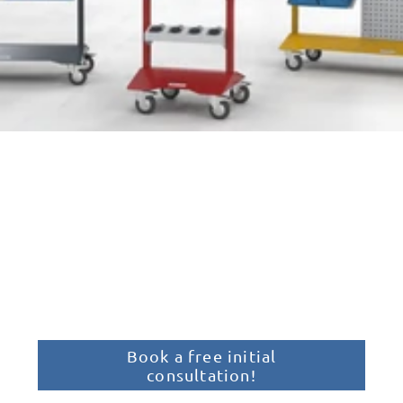
Let our ideas inspire you
Lean management is more than a
theoretical approach – it offers practical
potential to effectively optimize
processes.
Book a free initial
consultation!